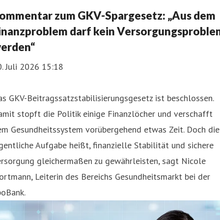
ommentar zum GKV-Spargesetz: „Aus dem
inanzproblem darf kein Versorgungsproble
erden“
. Juli 2026 15:18
s GKV-Beitragssatzstabilisierungsgesetz ist beschlossen.
mit stopft die Politik einige Finanzlöcher und verschafft
em Gesundheitssystem vorübergehend etwas Zeit. Doch die
gentliche Aufgabe heißt, finanzielle Stabilität und sichere
ersorgung gleichermaßen zu gewährleisten, sagt Nicole
rtmann, Leiterin des Bereichs Gesundheitsmarkt bei der
poBank.