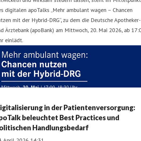
es digitalen apoTalks „Mehr ambulant wagen – Chancen
tzen mit der Hybrid-DRG“, zu dem die Deutsche Apotheker-
nd Ärztebank (apoBank) am Mittwoch, 20. Mai 2026, ab 17:
r einlädt.
igitalisierung in der Patientenversorgung:
poTalk beleuchtet Best Practices und
olitischen Handlungsbedarf
. April 2026 14:31