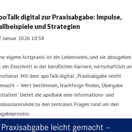
poTalk digital zur Praxisabgabe: Impulse,
allbeispiele und Strategien
. Januar 2026 10:58
ne eigene Arztpraxis ist ein Lebenswerk, und sie abzugeben
t ein Einschnitt in der beruflichen Karriere, wirtschaftlich u
otional. Mit dem apoTalk digital „Praxisabgabe leicht
emacht – Wert bestimmen, Nachfolge finden, Übergabe
stalten“ bietet die apoBank eine Informations- und
iskussionsrunde zu den zentralen Fragen rund um den
bgabeprozess.