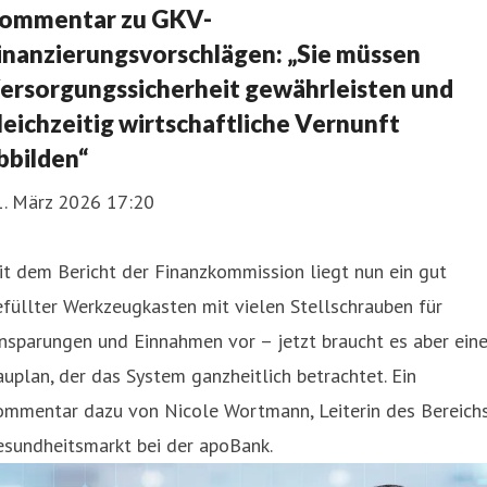
ommentar zu GKV-
inanzierungsvorschlägen: „Sie müssen
ersorgungssicherheit gewährleisten und
leichzeitig wirtschaftliche Vernunft
bbilden“
1. März 2026 17:20
t dem Bericht der Finanzkommission liegt nun ein gut
füllter Werkzeugkasten mit vielen Stellschrauben für
nsparungen und Einnahmen vor – jetzt braucht es aber ein
uplan, der das System ganzheitlich betrachtet. Ein
ommentar dazu von Nicole Wortmann, Leiterin des Bereich
esundheitsmarkt bei der apoBank.