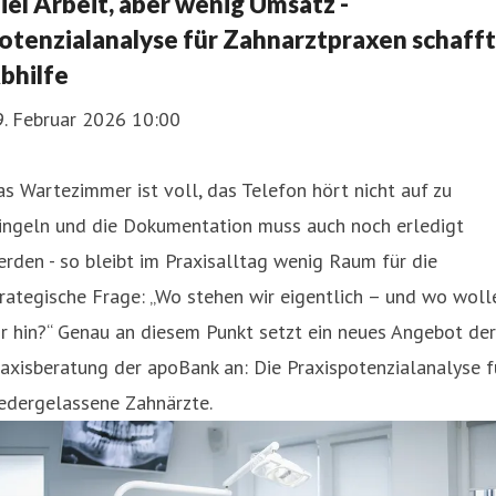
iel Arbeit, aber wenig Umsatz -
otenzialanalyse für Zahnarztpraxen schafft
bhilfe
9. Februar 2026 10:00
s Wartezimmer ist voll, das Telefon hört nicht auf zu
lingeln und die Dokumentation muss auch noch erledigt
rden - so bleibt im Praxisalltag wenig Raum für die
rategische Frage: „Wo stehen wir eigentlich – und wo woll
r hin?“ Genau an diesem Punkt setzt ein neues Angebot der
axisberatung der apoBank an: Die Praxispotenzialanalyse f
edergelassene Zahnärzte.