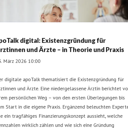
poTalk digital: Existenzgründung für
rztinnen und Ärzte – in Theorie und Praxis
3. März 2026 10:00
r digitale apoTalk thematisiert die Existenzgründung für
ztinnen und Ärzte. Eine niedergelassene Ärztin berichtet v
hrem persönlichen Weg – von den ersten Überlegungen bis
m Start in die eigene Praxis. Ergänzend beleuchten Expert
e ein tragfähiges Finanzierungskonzept aussieht, welche
nnzahlen wirklich zählen und wie sich eine Gründung