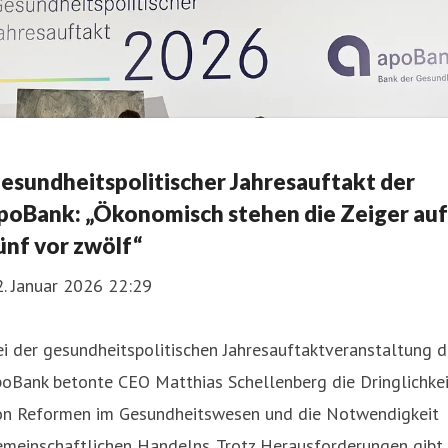
esundheitspolitischer Jahresauftakt der
poBank: „Ökonomisch stehen die Zeiger auf
ünf vor zwölf“
. Januar 2026 22:29
i der gesundheitspolitischen Jahresauftaktveranstaltung d
oBank betonte CEO Matthias Schellenberg die Dringlichkei
on Reformen im Gesundheitswesen und die Notwendigkeit
emeinschaftlichen Handelns. Trotz Herausforderungen gibt