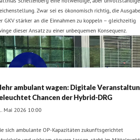
tthias Schellenberg eine notwendige, aber unvollständige
ichenstellung. Zwar sei es ökonomisch richtig, die Ausgab
r GKV stärker an die Einnahmen zu koppeln – gleichzeitig
winge dieser Ansatz zu einer unbequemen Konsequenz.
ehr ambulant wagen: Digitale Veranstaltu
eleuchtet Chancen der Hybrid-DRG
1. Mai 2026 10:00
ie sich ambulante OP-Kapazitäten zukunftsgerichtet
twickeln und wirksam steuern lassen, steht im Mittelpunkt