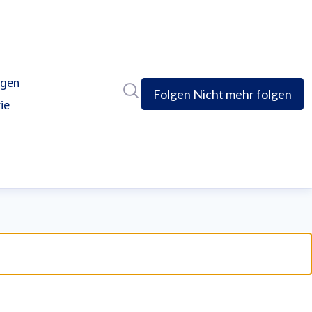
ngen
Im Newsroom suchen
(current)
Folgen
Nicht mehr folgen
ie