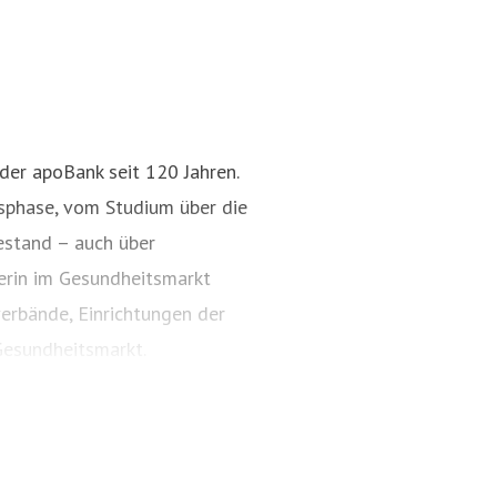
 der apoBank seit 120 Jahren.
nsphase, vom Studium über die
estand – auch über
nerin im Gesundheitsmarkt
erbände, Einrichtungen der
esundheitsmarkt.