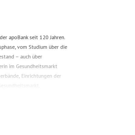
Pressekontakt
Pressesprecher
christoph.koos@apobank.de
+49 211 5998 154
 der apoBank seit 120 Jahren.
nsphase, vom Studium über die
estand – auch über
nerin im Gesundheitsmarkt
erbände, Einrichtungen der
esundheitsmarkt.