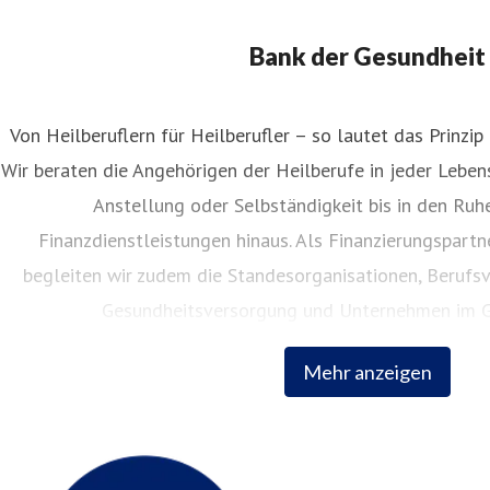
ressekontakt
Leitung Kommunikation
nes.semisch@apobank.de
+ 49 211 - 5998 5308
Bank der Gesundheit
Von Heilberuflern für Heilberufler – so lautet das Prinzip
Wir beraten die Angehörigen der Heilberufe in jeder Lebe
Anstellung oder Selbständigkeit bis in den Ruh
Finanzdienstleistungen hinaus. Als Finanzierungspart
begleiten wir zudem die Standesorganisationen, Berufsv
Gesundheitsversorgung und Unternehmen im G
Mehr anzeigen