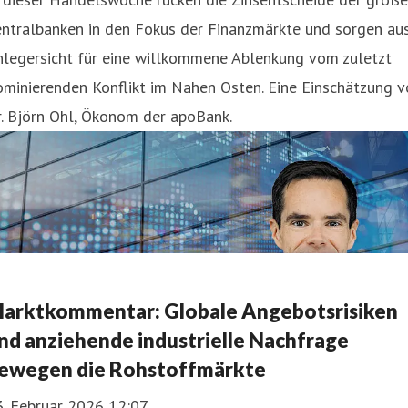
entralbanken in den Fokus der Finanzmärkte und sorgen au
nlegersicht für eine willkommene Ablenkung vom zuletzt
minierenden Konflikt im Nahen Osten. Eine Einschätzung v
. Björn Ohl, Ökonom der apoBank.
arktkommentar: Globale Angebotsrisiken
nd anziehende industrielle Nachfrage
ewegen die Rohstoffmärkte
3. Februar 2026 12:07