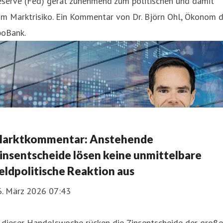
eserve (Fed) gerät zunehmend zum politischen und damit
m Marktrisiko. Ein Kommentar von Dr. Björn Ohl, Ökonom d
poBank.
arktkommentar: Anstehende
insentscheide lösen keine unmittelbare
eldpolitische Reaktion aus
6. März 2026 07:43
n dieser Handelswoche rücken die Zinsentscheide der groß