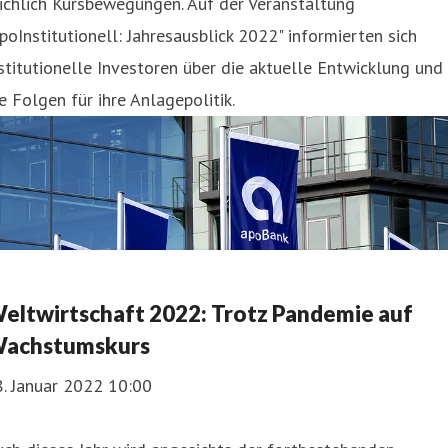
ichlich Kursbewegungen. Auf der Veranstaltung
poInstitutionell: Jahresausblick 2022" informierten sich
stitutionelle Investoren über die aktuelle Entwicklung und
e Folgen für ihre Anlagepolitik.
eltwirtschaft 2022: Trotz Pandemie auf
achstumskurs
. Januar 2022 10:00