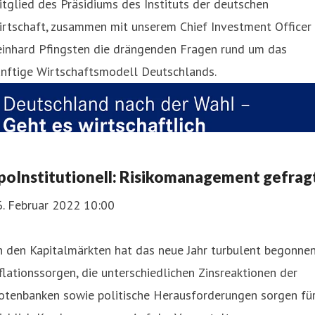
tglied des Präsidiums des Instituts der deutschen
irtschaft, zusammen mit unserem Chief Investment Officer
einhard Pfingsten die drängenden Fragen rund um das
ünftige Wirtschaftsmodell Deutschlands.
poInstitutionell: Risikomanagement gefrag
6. Februar 2022 10:00
 den Kapitalmärkten hat das neue Jahr turbulent begonnen
flationssorgen, die unterschiedlichen Zinsreaktionen der
otenbanken sowie politische Herausforderungen sorgen fü