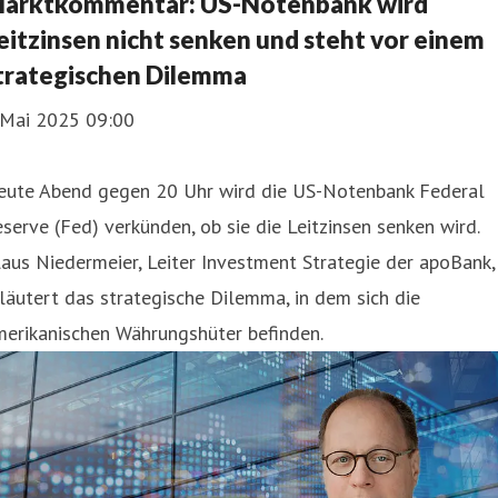
arktkommentar: US-Notenbank wird
eitzinsen nicht senken und steht vor einem
trategischen Dilemma
. Mai 2025 09:00
eute Abend gegen 20 Uhr wird die US-Notenbank Federal
serve (Fed) verkünden, ob sie die Leitzinsen senken wird.
aus Niedermeier, Leiter Investment Strategie der apoBank,
läutert das strategische Dilemma, in dem sich die
merikanischen Währungshüter befinden.