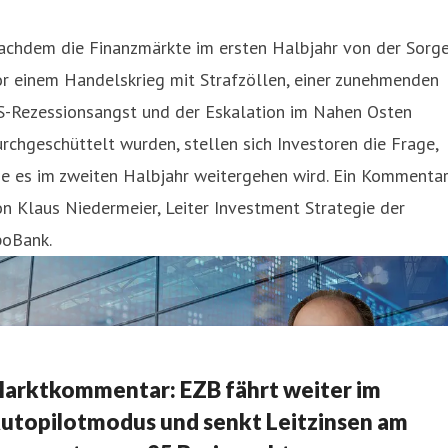
achdem die Finanzmärkte im ersten Halbjahr von der Sorg
r einem Handelskrieg mit Strafzöllen, einer zunehmenden
S-Rezessionsangst und der Eskalation im Nahen Osten
rchgeschüttelt wurden, stellen sich Investoren die Frage,
ie es im zweiten Halbjahr weitergehen wird. Ein Kommenta
n Klaus Niedermeier, Leiter Investment Strategie der
poBank.
arktkommentar: EZB fährt weiter im
utopilotmodus und senkt Leitzinsen am