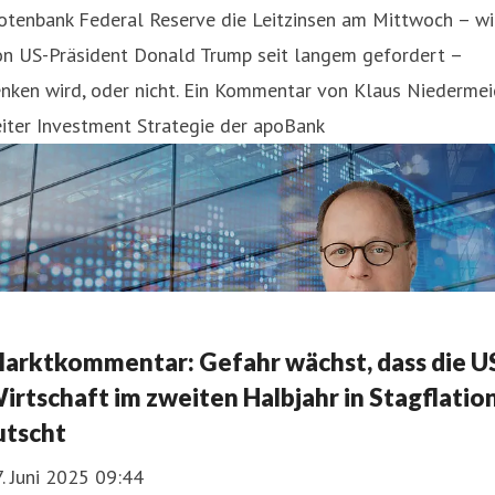
otenbank Federal Reserve die Leitzinsen am Mittwoch – wi
on US-Präsident Donald Trump seit langem gefordert –
nken wird, oder nicht. Ein Kommentar von Klaus Niedermeie
iter Investment Strategie der apoBank
arktkommentar: Gefahr wächst, dass die U
irtschaft im zweiten Halbjahr in Stagflatio
utscht
. Juni 2025 09:44