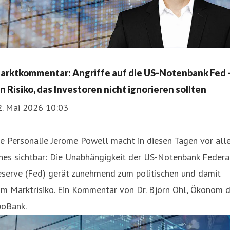
arktkommentar: Angriffe auf die US-Notenbank Fed 
in Risiko, das Investoren nicht ignorieren sollten
2. Mai 2026 10:03
e Personalie Jerome Powell macht in diesen Tagen vor all
nes sichtbar: Die Unabhängigkeit der US-Notenbank Federa
eserve (Fed) gerät zunehmend zum politischen und damit
m Marktrisiko. Ein Kommentar von Dr. Björn Ohl, Ökonom d
poBank.