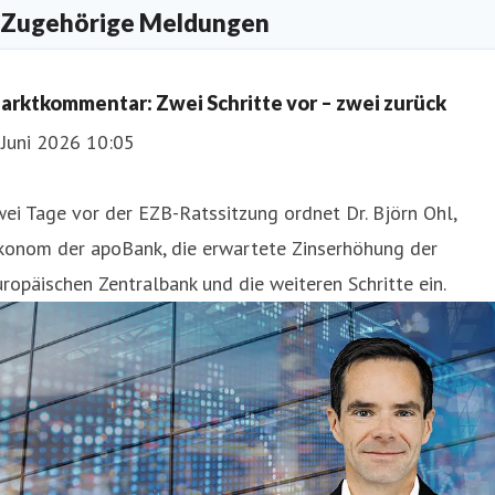
hristoph Koos
Zugehörige Meldungen
ressekontakt
Pressesprecher
christoph.koos@apobank.de
49 211 5998 154
arktkommentar: Zwei Schritte vor – zwei zurück
 Juni 2026 10:05
ei Tage vor der EZB-Ratssitzung ordnet Dr. Björn Ohl,
konom der apoBank, die erwartete Zinserhöhung der
ropäischen Zentralbank und die weiteren Schritte ein.