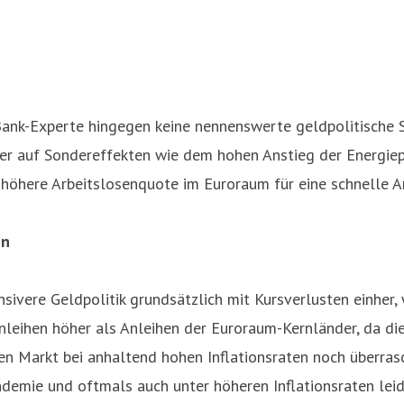
Bank-Experte hingegen keine nennenswerte geldpolitische 
 eher auf Sondereffekten wie dem hohen Anstieg der Energiep
öhere Arbeitslosenquote im Euroraum für eine schnelle A
en
nsivere Geldpolitik grundsätzlich mit Kursverlusten einher,
eihen höher als Anleihen der Euroraum-Kernländer, da die
en Markt bei anhaltend hohen Inflationsraten noch überrasc
ndemie und oftmals auch unter höheren Inflationsraten lei