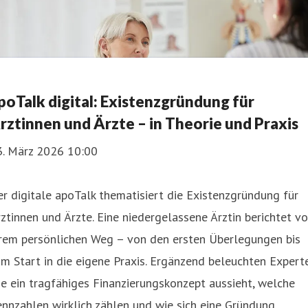
poTalk digital: Existenzgründung für
rztinnen und Ärzte – in Theorie und Praxis
3. März 2026 10:00
r digitale apoTalk thematisiert die Existenzgründung für
ztinnen und Ärzte. Eine niedergelassene Ärztin berichtet v
hrem persönlichen Weg – von den ersten Überlegungen bis
m Start in die eigene Praxis. Ergänzend beleuchten Expert
e ein tragfähiges Finanzierungskonzept aussieht, welche
nnzahlen wirklich zählen und wie sich eine Gründung