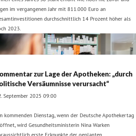
agen im vergangenen Jahr mit 811.000 Euro an
samtinvestitionen durchschnittlich 14 Prozent höher als
och 2023.
ommentar zur Lage der Apotheken: „durch
olitische Versäumnisse verursacht“
2. September 2025 09:00
m kommenden Dienstag, wenn der Deutsche Apothekertag
öffnet, wird Gesundheitsministerin Nina Warken
raussichtlich erste Eckpunkte der geplanten