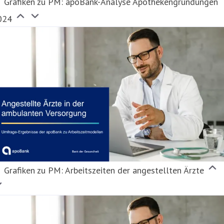
Grafiken zu PM: apoBank-Analyse Apothekengründungen
024
Grafiken zu PM: Arbeitszeiten der angestellten Ärzte