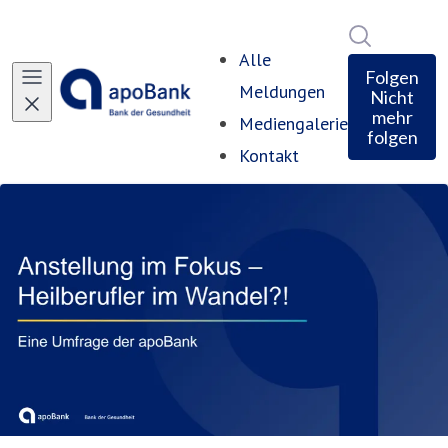
Im Newsro
Alle
Folgen
Meldungen
Nicht
mehr
Mediengalerie
folgen
Kontakt