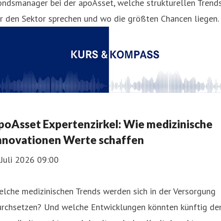
ondsmanager bei der apoAsset, welche strukturellen Trend
r den Sektor sprechen und wo die größten Chancen liegen.
poAsset Expertenzirkel: Wie medizinische
nnovationen Werte schaffen
 Juli 2026 09:00
lche medizinischen Trends werden sich in der Versorgung
urchsetzen? Und welche Entwicklungen könnten künftig de