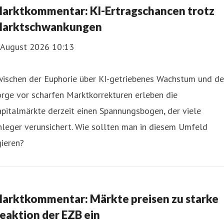
arktkommentar: KI-Ertragschancen trotz
arktschwankungen
. August 2026 10:13
wischen der Euphorie über KI-getriebenes Wachstum und de
rge vor scharfen Marktkorrekturen erleben die
pitalmärkte derzeit einen Spannungsbogen, der viele
leger verunsichert. Wie sollten man in diesem Umfeld
ieren?
arktkommentar: Märkte preisen zu starke
eaktion der EZB ein