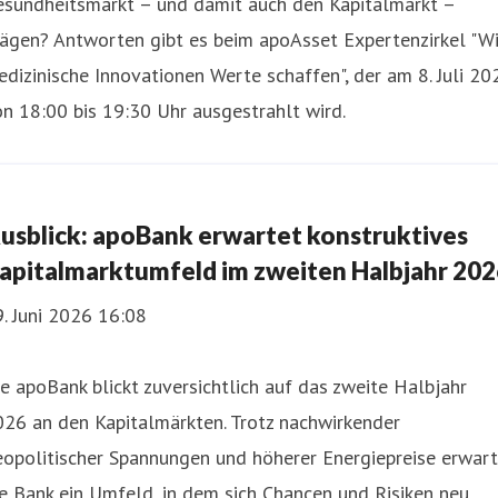
esundheitsmarkt – und damit auch den Kapitalmarkt –
rägen? Antworten gibt es beim apoAsset Expertenzirkel "W
dizinische Innovationen Werte schaffen", der am 8. Juli 20
n 18:00 bis 19:30 Uhr ausgestrahlt wird.
usblick: apoBank erwartet konstruktives
apitalmarktumfeld im zweiten Halbjahr 202
. Juni 2026 16:08
e apoBank blickt zuversichtlich auf das zweite Halbjahr
26 an den Kapitalmärkten. Trotz nachwirkender
opolitischer Spannungen und höherer Energiepreise erwart
e Bank ein Umfeld, in dem sich Chancen und Risiken neu