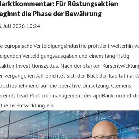
arktkommentar: Für Rüstungsaktien
eginnt die Phase der Bewährung
. Juli 2026 10:24
e europäische Verteidigungsindustrie profitiert weiterhin v
teigenden Verteidigungsausgaben und einem langfristig
takten Investitionszyklus. Nach der starken Kursentwicklun
r vergangenen Jahre richtet sich der Blick der Kapitalmärk
edoch zunehmend auf die operative Umsetzung. Clemens
erendt, Lead Portfoliomanagement der apoBank, ordnet di
tuelle Entwicklung ein.