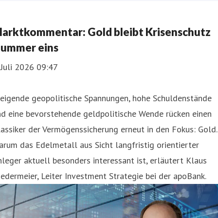
arktkommentar: Gold bleibt Krisenschutz
ummer eins
 Juli 2026 09:47
teigende geopolitische Spannungen, hohe Schuldenstände
nd eine bevorstehende geldpolitische Wende rücken einen
assiker der Vermögenssicherung erneut in den Fokus: Gold.
rum das Edelmetall aus Sicht langfristig orientierter
leger aktuell besonders interessant ist, erläutert Klaus
edermeier, Leiter Investment Strategie bei der apoBank.