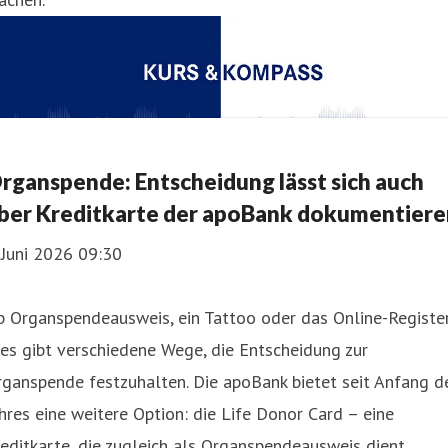
rganspende: Entscheidung lässt sich auch
ber Kreditkarte der apoBank dokumentiere
 Juni 2026 09:30
b Organspendeausweis, ein Tattoo oder das Online-Registe
es gibt verschiedene Wege, die Entscheidung zur
ganspende festzuhalten. Die apoBank bietet seit Anfang d
hres eine weitere Option: die Life Donor Card – eine
editkarte, die zugleich als Organspendeausweis dient.