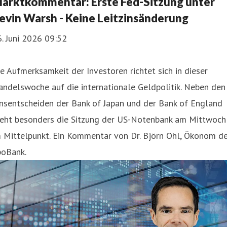
arktkommentar: Erste Fed-Sitzung unter
evin Warsh - Keine Leitzinsänderung
. Juni 2026 09:52
e Aufmerksamkeit der Investoren richtet sich in dieser
ndelswoche auf die internationale Geldpolitik. Neben den
nsentscheiden der Bank of Japan und der Bank of England
teht besonders die Sitzung der US-Notenbank am Mittwoch
 Mittelpunkt. Ein Kommentar von Dr. Björn Ohl, Ökonom de
poBank.