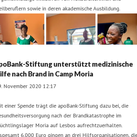
ilberuflern sowie in deren akademische Ausbildung.
poBank-Stiftung unterstützt medizinische
ilfe nach Brand in Camp Moria
9. November 2020 12:17
t einer Spende trägt die apoBank-Stiftung dazu bei, die
esundheitsversorgung nach der Brandkatastrophe im
üchtlingslager Moria auf Lesbos aufrechtzuerhalten.
sgesamt 6.000 Euro gingen an drei Hilfsorganisationen, di