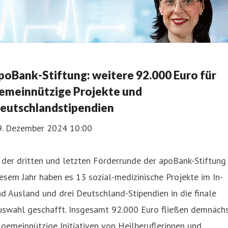
poBank-Stiftung: weitere 92.000 Euro für
emeinnützige Projekte und
eutschlandstipendien
9. Dezember 2024 10:00
 der dritten und letzten Förderrunde der apoBank-Stiftung 
esem Jahr haben es 13 sozial-medizinische Projekte im In-
d Ausland und drei Deutschland-Stipendien in die finale
uswahl geschafft. Insgesamt 92.000 Euro fließen demnäch
 gemeinnützige Initiativen von Heilberuflerinnen und