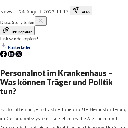
News
—
24. August 2022 11:17
Teilen
Diese Story teilen
Link kopieren
Link wurde kopiert!
Runterladen
Personalnot im Krankenhaus –
Was können Träger und Politik
tun?
Fachkräftemangel ist aktuell die größte Herausforderung
im Gesundheitssystem - so sehen es die Ärztinnen und
Ärzte selbst laut einer im Frühjahr erschienenen Umfrage