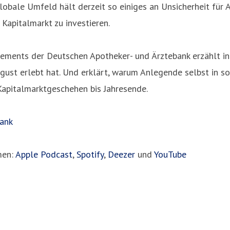
obale Umfeld hält derzeit so einiges an Unsicherheit für A
m Kapitalmarkt zu investieren.
gements der Deutschen Apotheker- und Ärztebank erzählt i
ust erlebt hat. Und erklärt, warum Anlegende selbst in s
 Kapitalmarktgeschehen bis Jahresende.
ank
men:
Apple Podcast
,
Spotify
,
Deezer
und
YouTube