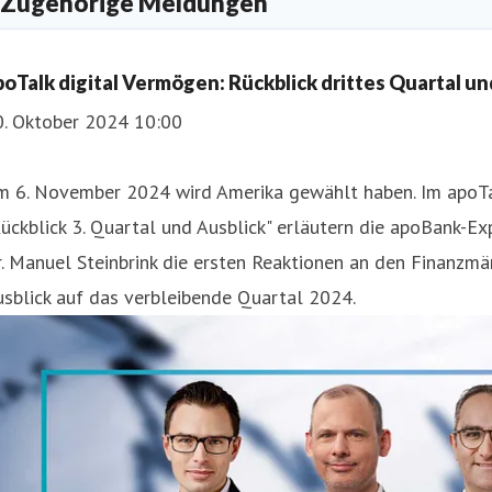
Zugehörige Meldungen
poTalk digital Vermögen: Rückblick drittes Quartal un
0. Oktober 2024 10:00
m 6. November 2024 wird Amerika gewählt haben. Im apoTa
hristoph Koos
ückblick 3. Quartal und Ausblick" erläutern die apoBank-E
ressekontakt
Pressesprecher
christoph.koos@apobank.de
+
. Manuel Steinbrink die ersten Reaktionen an den Finanzm
sblick auf das verbleibende Quartal 2024.