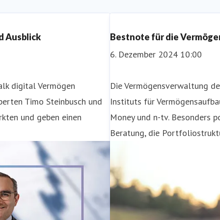
d Ausblick
Bestnote für die Vermög
6. Dezember 2024 10:00
lk digital Vermögen
Die Vermögensverwaltung der
xperten Timo Steinbusch und
Instituts für Vermögensaufba
49 211 5998 154
ärkten und geben einen
Money und n-tv. Besonders pos
Beratung, die Portfoliostrukt