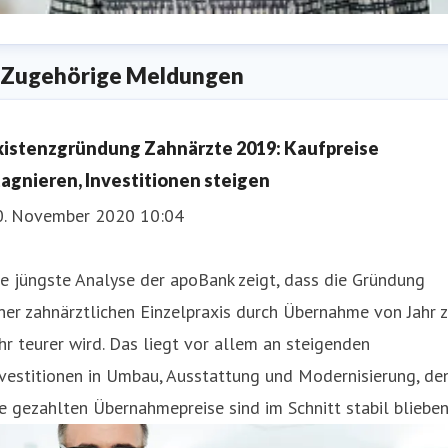
nita Widera
Zugehörige Meldungen
ressekontakt
Pressesprecherin
anita.widera@apobank.de
211 5998 153
xistenzgründung Zahnärzte 2019: Kaufpreise
tagnieren, Investitionen steigen
0. November 2020 10:04
e jüngste Analyse der apoBank zeigt, dass die Gründung
ner zahnärztlichen Einzelpraxis durch Übernahme von Jahr 
hr teurer wird. Das liegt vor allem an steigenden
vestitionen in Umbau, Ausstattung und Modernisierung, de
e gezahlten Übernahmepreise sind im Schnitt stabil blieben