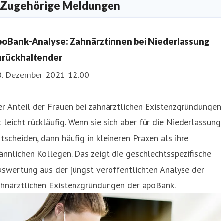
Zugehörige Meldungen
ressekontakt
Pressesprecherin
anita.widera@apobank.de
211 5998 153
poBank-Analyse: Zahnärztinnen bei Niederlassung
urückhaltender
0. Dezember 2021 12:00
r Anteil der Frauen bei zahnärztlichen Existenzgründungen
t leicht rückläufig. Wenn sie sich aber für die Niederlassung
tscheiden, dann häufig in kleineren Praxen als ihre
nnlichen Kollegen. Das zeigt die geschlechtsspezifische
swertung aus der jüngst veröffentlichten Analyse der
ahnärztlichen Existenzgründungen der apoBank.