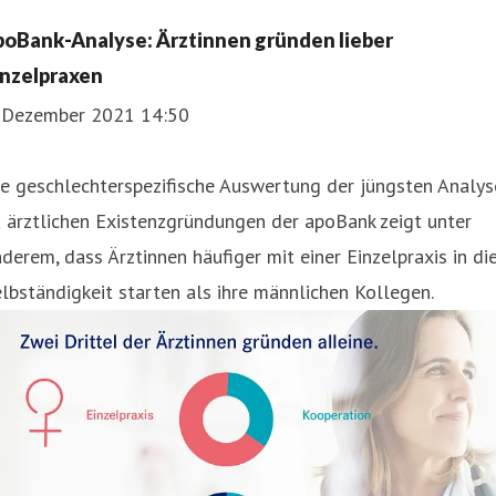
211 5998 153
poBank-Analyse: Ärztinnen gründen lieber
inzelpraxen
. Dezember 2021 14:50
e geschlechterspezifische Auswertung der jüngsten Analys
 ärztlichen Existenzgründungen der apoBank zeigt unter
derem, dass Ärztinnen häufiger mit einer Einzelpraxis in di
lbständigkeit starten als ihre männlichen Kollegen.