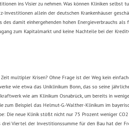
itionen ins Visier zu nehmen. Was können Kliniken selbst 
-Investitionen allein der deutschen Krankenhäuser geschätz
s des damit einhergehenden hohen Energieverbrauchs als fa
ugang zum Kapitalmarkt und keine Nachteile bei der Kredit
Zeit multipler Krisen? Ohne Frage ist der Weg kein einfache
ftwerke wie etwa das Uniklinikum Bonn, das so seine jährlic
fkraftwerk wie am Klinikum Osnabrück, um bereits in weni
e zum Beispiel das Helmut-G.-Walther-Klinikum im bayeris
e: Die neue Klinik stößt nicht nur 75 Prozent weniger CO
drei Viertel der Investitionssumme für den Bau hat der Fr