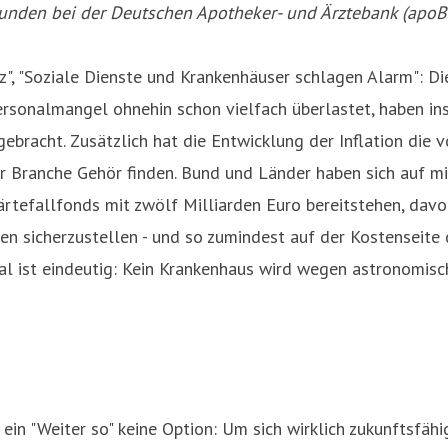
kunden bei der Deutschen Apotheker- und Ärztebank (apoB
nz", "Soziale Dienste und Krankenhäuser schlagen Alarm": 
Personalmangel ohnehin schon vielfach überlastet, haben i
ebracht. Zusätzlich hat die Entwicklung der Inflation die
 der Branche Gehör finden. Bund und Länder haben sich auf
tefallfonds mit zwölf Milliarden Euro bereitstehen, davon 
en sicherzustellen - und so zumindest auf der Kostenseite 
nal ist eindeutig: Kein Krankenhaus wird wegen astronomi
n "Weiter so" keine Option: Um sich wirklich zukunftsfähig 