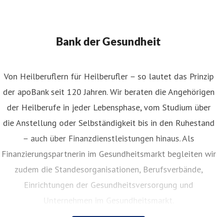
nita Widera
ressekontakt
Pressesprecherin
anita.widera@apobank.de
211 5998 153
Bank der Gesundheit
Von Heilberuflern für Heilberufler – so lautet das Prinzip
der apoBank seit 120 Jahren. Wir beraten die Angehörigen
der Heilberufe in jeder Lebensphase, vom Studium über
die Anstellung oder Selbständigkeit bis in den Ruhestand
– auch über Finanzdienstleistungen hinaus. Als
Finanzierungspartnerin im Gesundheitsmarkt begleiten wir
zudem die Standesorganisationen, Berufsverbände,
Einrichtungen der Gesundheitsversorgung und
Unternehmen im Gesundheitsmarkt.