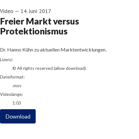
Video
—
14. Juni 2017
Freier Markt versus
Protektionismus
Dr. Hanno Kühn zu aktuellen Marktentwicklungen.
go to media item
Lizenz:
© All rights reserved (allow download)
Dateiformat:
.mov
Videolänge:
1:03
Download