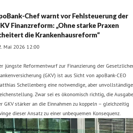
poBank-Chef warnt vor Fehlsteuerung der
KV Finanzreform: „Ohne starke Praxen
cheitert die Krankenhausreform“
2. Mai 2026 12:00
r jüngste Reformentwurf zur Finanzierung der Gesetzliche
rankenversicherung (GKV) ist aus Sicht von apoBank-CEO
tthias Schellenberg eine notwendige, aber unvollständige
ichenstellung. Zwar sei es ökonomisch richtig, die Ausgab
r GKV stärker an die Einnahmen zu koppeln – gleichzeitig
winge dieser Ansatz zu einer unbequemen Konsequenz.