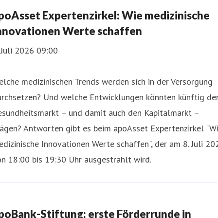
poAsset Expertenzirkel: Wie medizinische
nnovationen Werte schaffen
 Juli 2026 09:00
lche medizinischen Trends werden sich in der Versorgung
urchsetzen? Und welche Entwicklungen könnten künftig de
esundheitsmarkt – und damit auch den Kapitalmarkt –
rägen? Antworten gibt es beim apoAsset Expertenzirkel "W
dizinische Innovationen Werte schaffen", der am 8. Juli 20
n 18:00 bis 19:30 Uhr ausgestrahlt wird.
poBank-Stiftung: erste Förderrunde in