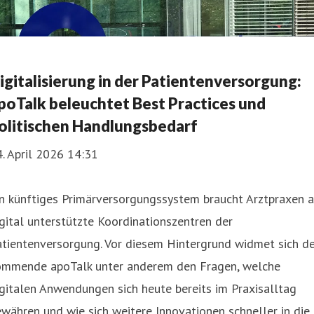
igitalisierung in der Patientenversorgung:
poTalk beleuchtet Best Practices und
olitischen Handlungsbedarf
. April 2026 14:31
n künftiges Primärversorgungssystem braucht Arztpraxen a
gital unterstützte Koordinationszentren der
tientenversorgung. Vor diesem Hintergrund widmet sich de
ommende apoTalk unter anderem den Fragen, welche
gitalen Anwendungen sich heute bereits im Praxisalltag
währen und wie sich weitere Innovationen schneller in die