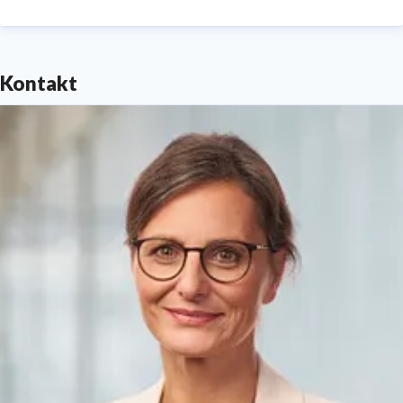
verantwortungsbewusstes Handeln in den
Unternehmenswerten der apoBank fest verankert. Sie
setzt sich fürs Miteinander ein, fördert
Kontakt
Zukunftsprojekte, Kultur sowie soziales Engagement
und investiert in Nachhaltigkeit und ökologisches
Bewusstsein:
www.apobank.de/mehr-ermoeglichen