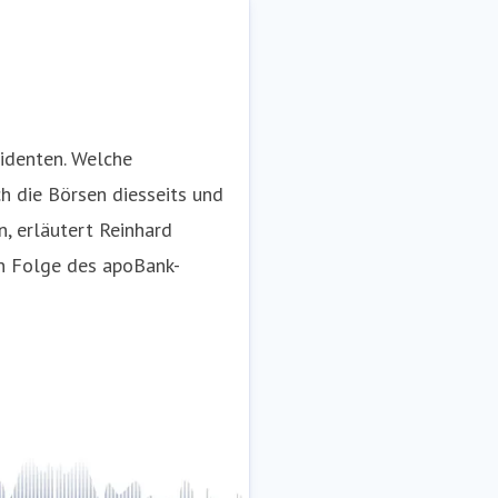
identen. Welche
h die Börsen diesseits und
49 211 5998 154
, erläutert Reinhard
en Folge des apoBank-