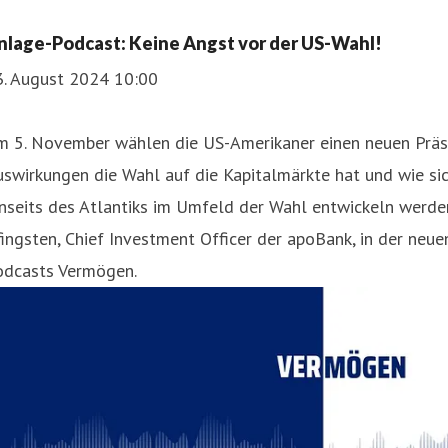
nlage-Podcast: Keine Angst vor der US-Wahl!
3. August 2024 10:00
m 5. November wählen die US-Amerikaner einen neuen Präs
hristoph Koos
swirkungen die Wahl auf die Kapitalmärkte hat und wie sic
ressekontakt
Pressesprecher
christoph.koos@apobank.de
+
nseits des Atlantiks im Umfeld der Wahl entwickeln werden
ingsten, Chief Investment Officer der apoBank, in der neu
odcasts Vermögen.