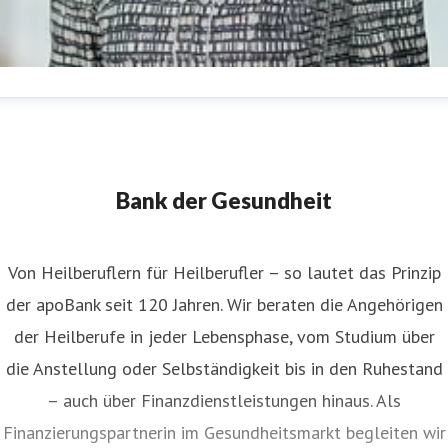
nita Widera
ressekontakt
Pressesprecherin
anita.widera@apobank.de
211 5998 153
Bank der Gesundheit
Von Heilberuflern für Heilberufler – so lautet das Prinzip
der apoBank seit 120 Jahren. Wir beraten die Angehörigen
der Heilberufe in jeder Lebensphase, vom Studium über
die Anstellung oder Selbständigkeit bis in den Ruhestand
– auch über Finanzdienstleistungen hinaus. Als
Finanzierungspartnerin im Gesundheitsmarkt begleiten wir