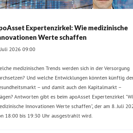
poAsset Expertenzirkel: Wie medizinische
nnovationen Werte schaffen
 Juli 2026 09:00
lche medizinischen Trends werden sich in der Versorgung
urchsetzen? Und welche Entwicklungen könnten künftig de
esundheitsmarkt – und damit auch den Kapitalmarkt –
rägen? Antworten gibt es beim apoAsset Expertenzirkel "W
dizinische Innovationen Werte schaffen", der am 8. Juli 20
n 18:00 bis 19:30 Uhr ausgestrahlt wird.