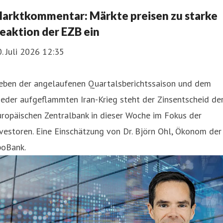
arktkommentar: Märkte preisen zu starke
eaktion der EZB ein
. Juli 2026 12:35
eben der angelaufenen Quartalsberichtssaison und dem
eder aufgeflammten Iran-Krieg steht der Zinsentscheid de
ropäischen Zentralbank in dieser Woche im Fokus der
vestoren. Eine Einschätzung von Dr. Björn Ohl, Ökonom der
poBank.