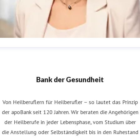
nes Semisch
ressekontakt
Leitung Kommunikation
nes.semisch@apobank.de
+ 49 211 - 5998 5308
Bank der Gesundheit
Von Heilberuflern für Heilberufler – so lautet das Prinzip
der apoBank seit 120 Jahren. Wir beraten die Angehörigen
der Heilberufe in jeder Lebensphase, vom Studium über
die Anstellung oder Selbständigkeit bis in den Ruhestand