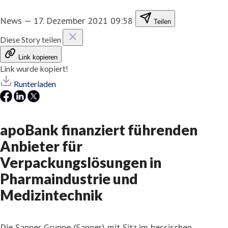
News
—
17. Dezember 2021 09:58
Teilen
Diese Story teilen
Link kopieren
Link wurde kopiert!
Runterladen
apoBank finanziert führenden
Anbieter für
Verpackungslösungen in
Pharmaindustrie und
Medizintechnik
Die Sanner Gruppe (Sanner) mit Sitz im hessischen