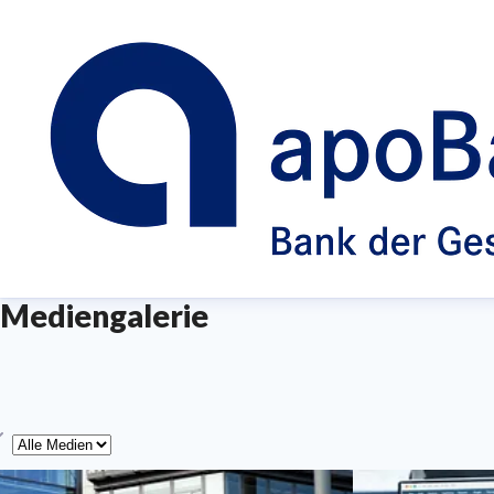
Mediengalerie
yp