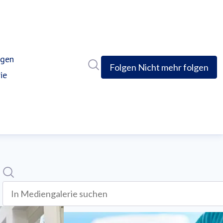
ngen
Im Newsroom suchen
Folgen
Nicht mehr folgen
ie
(current)
Suche
In mediengalerie suchen