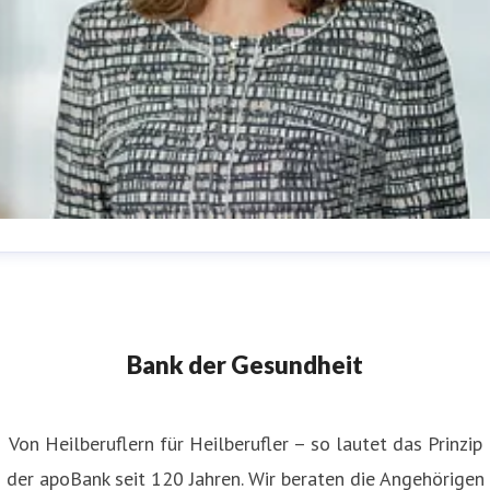
nita Widera
ressekontakt
Pressesprecherin
anita.widera@apobank.de
211 5998 153
Bank der Gesundheit
Von Heilberuflern für Heilberufler – so lautet das Prinzip
der apoBank seit 120 Jahren. Wir beraten die Angehörigen