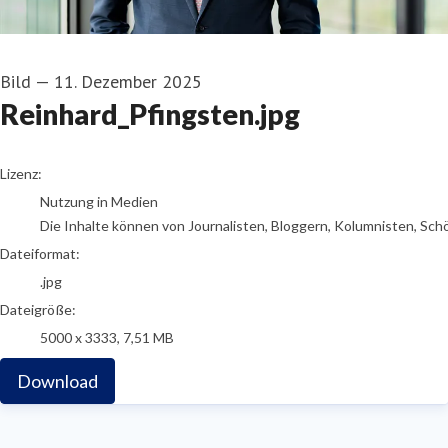
Bild
—
11. Dezember 2025
Reinhard_Pfingsten.jpg
go to media item
Lizenz:
Nutzung in Medien
Die Inhalte können von Journalisten, Bloggern, Kolumnisten, Sch
Dateiformat:
.jpg
Dateigröße:
5000 x 3333, 7,51 MB
Download