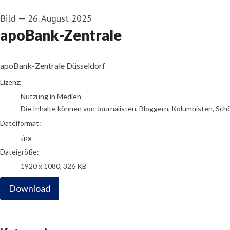
Bild
—
26. August 2025
apoBank-Zentrale
apoBank-Zentrale Düsseldorf
go to media item
Lizenz:
Nutzung in Medien
Die Inhalte können von Journalisten, Bloggern, Kolumnisten, Sch
Dateiformat:
.jpg
Dateigröße:
1920 x 1080, 326 KB
Download