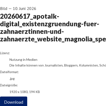
Bild
—
10. Juni 2026
20260617_apotalk-
digital_existenzgruendung-fuer-
zahnaerztinnen-und-
zahnaerzte_website_magnolia_sp
go to media item
Lizenz:
Nutzung in Medien
Die Inhalte können von Journalisten, Bloggern, Kolumnisten, Sch
Dateiformat:
.jpg
Dateigröße:
1920 x 1080, 194 KB
Download