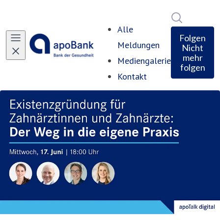
Im Newsro
Alle
Folgen
Meldungen
Nicht
mehr
Mediengalerie
folgen
Kontakt