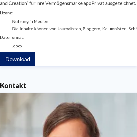
and Creation“ für ihre Vermögensmarke apoPrivat ausgezeichnet.
go to media item
Lizenz:
Nutzung in Medien
Die Inhalte können von Journalisten, Bloggern, Kolumnisten, Sch
Dateiformat:
.docx
Download
Kontakt