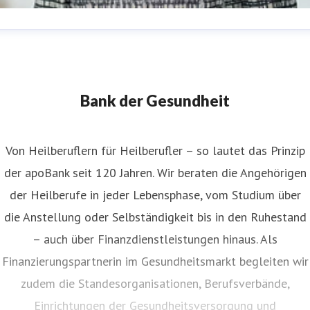
nita Widera
ressekontakt
Pressesprecherin
anita.widera@apobank.de
211 5998 153
Bank der Gesundheit
Von Heilberuflern für Heilberufler – so lautet das Prinzip
der apoBank seit 120 Jahren. Wir beraten die Angehörigen
der Heilberufe in jeder Lebensphase, vom Studium über
die Anstellung oder Selbständigkeit bis in den Ruhestand
– auch über Finanzdienstleistungen hinaus. Als
Finanzierungspartnerin im Gesundheitsmarkt begleiten wir
zudem die Standesorganisationen, Berufsverbände,
Einrichtungen der Gesundheitsversorgung und