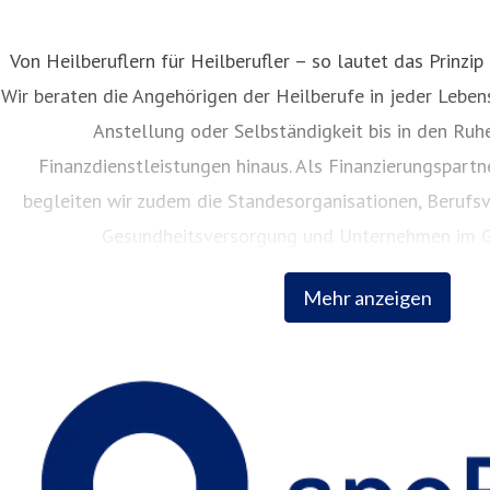
Von Heilberuflern für Heilberufler – so lautet das Prinzip
Wir beraten die Angehörigen der Heilberufe in jeder Lebe
nita Widera
Anstellung oder Selbständigkeit bis in den Ruh
ressekontakt
Pressesprecherin
anita.widera@apobank.de
0
Finanzdienstleistungen hinaus. Als Finanzierungspart
begleiten wir zudem die Standesorganisationen, Berufsv
Gesundheitsversorgung und Unternehmen im G
Mehr anzeigen