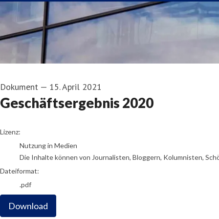
Dokument
—
15. April 2021
Geschäftsergebnis 2020
go to media item
Lizenz:
Nutzung in Medien
Die Inhalte können von Journalisten, Bloggern, Kolumnisten, Sch
Dateiformat:
.pdf
Download