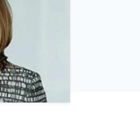
Christoph Koos
k.de
+ 49 211 - 5998 5308
Pressekontakt
Pressespreche