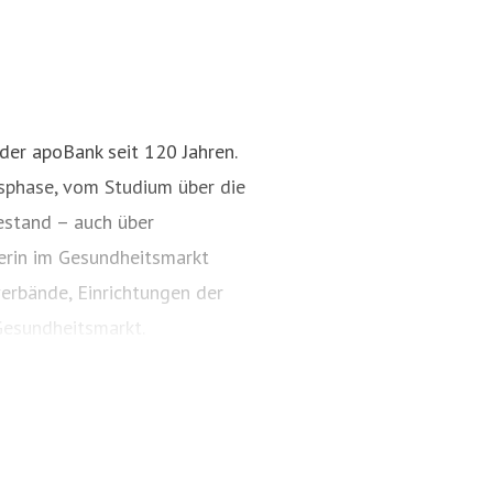
 der apoBank seit 120 Jahren.
nsphase, vom Studium über die
estand – auch über
211 5998 153
nerin im Gesundheitsmarkt
erbände, Einrichtungen der
esundheitsmarkt.