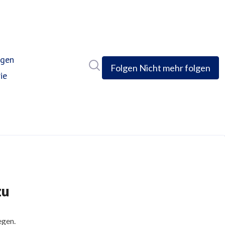
ngen
Im Newsroom suchen
Folgen
Nicht mehr folgen
ie
zu
egen.