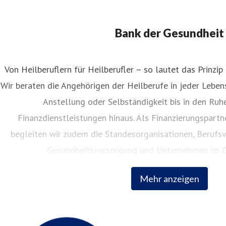
Bank der Gesundheit
Von Heilberuflern für Heilberufler – so lautet das Prinzip
Wir beraten die Angehörigen der Heilberufe in jeder Lebe
nita Widera
Anstellung oder Selbständigkeit bis in den Ruh
ressekontakt
Pressesprecherin
anita.widera@apobank.de
0
Finanzdienstleistungen hinaus. Als Finanzierungspart
begleiten wir zudem die Standesorganisationen, Berufsv
Gesundheitsversorgung und Unternehmen im G
Mehr anzeigen