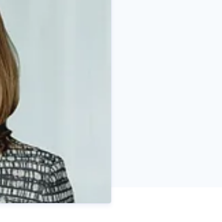
Christoph Koos
k.de
+ 49 211 - 5998 5308
Pressekontakt
Pressespreche