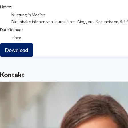
go to media item
Lizenz:
Nutzung in Medien
Die Inhalte können von Journalisten, Bloggern, Kolumnisten, Sch
Dateiformat:
.docx
Download
Kontakt