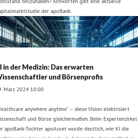
hlstand teilzuhaben? Antworten gibt eine aktuelle
pitalmarktstudie der apoBank.
I in der Medizin: Das erwarten
issenschaftler und Börsenprofis
9. März 2024 10:00
ealthcare anywhere anytime“ – diese Vision elektrisiert
issenschaft und Börse gleichermaßen. Beim Expertenzirkel
r apoBank-Tochter apoAsset wurde deutlich, wie KI die