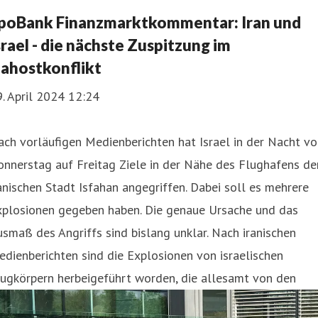
poBank Finanzmarktkommentar: Iran und
srael - die nächste Zuspitzung im
ahostkonflikt
. April 2024 12:24
ch vorläufigen Medienberichten hat Israel in der Nacht v
nnerstag auf Freitag Ziele in der Nähe des Flughafens de
anischen Stadt Isfahan angegriffen. Dabei soll es mehrere
xplosionen gegeben haben. Die genaue Ursache und das
smaß des Angriffs sind bislang unklar. Nach iranischen
dienberichten sind die Explosionen von israelischen
lugkörpern herbeigeführt worden, die allesamt von den