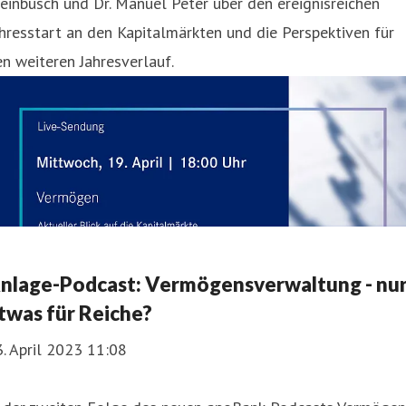
einbusch und Dr. Manuel Peter über den ereignisreichen
hresstart an den Kapitalmärkten und die Perspektiven für
n weiteren Jahresverlauf.
nlage-Podcast: Vermögensverwaltung - nu
twas für Reiche?
. April 2023 11:08