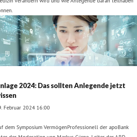
edizin verändern wird und wie Anlegende daran teilhaben
önnen.
nlage 2024: Das sollten Anlegende jetzt
issen
9. Februar 2024 16:00
uf dem Symposium VermögenProfessionell der apoBank
ter der Moderation von Markus Gürne, Leiter der ARD-