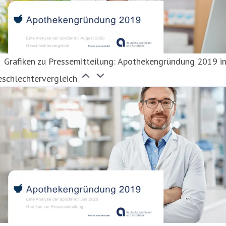
Grafiken zu Pressemitteilung: Apothekengründung 2019 i
eschlechtervergleich